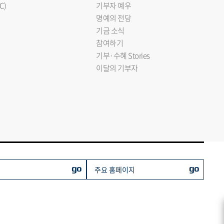
C)
기부자 예우
명예의 전당
기금 소식
참여하기
기부·수혜 Stories
이달의 기부자
go
go
주요 홈페이지