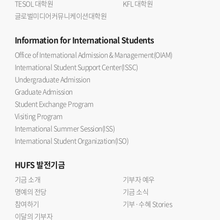
TESOL 대학원
KFL 대학원
임원은 학교의 대외역량은 일반 기업의 교섭 경쟁력에
스마트제조 등 지역 특성화 분야의 지산학 협력체계를
글로벌미디어커뮤니케이션대학원
해당한다. 며, 새로 출범한 외대의 리더십이 대외 교류 역량을
확대하고 있다.이윤석 G-앵커사업단장은 "GLOW 플랫폼을
총동원할 수 있도록 돕겠다 고 했다.▲김유경
통해 지 산 학 연 관 민 참여기관 간 협력을 더욱 체계화하고,
Information
for International Students
한국공공브랜드진흥원장은 고문단의 역할과 활동 방향,
지역 맞춤형 인재 양성과 산학협력 성과를 지속적으로 확대해
Office of International Admission & Management(OIAM)
대학과의 협력 방식을 구체적으로 정리한 운영 매뉴얼을
나가겠다"고 밝혔다.
International Student Support Center(ISSC)
마련할 필요가 있다 며 체계적인 운영을 강조했다.▲고대훈
Undergraduate Admission
중앙일보 대기자는 한국외대가 가진 인문 사회 분야의 강점과
Graduate Admission
이공계 분야를 효과적으로 연결하는 역할을 총장이 주도해
Student Exchange Program
주기를 바란다 며 대학이 추진하고 있는 변화와 성과를 일반
Visiting Program
국민과 사회에 적극적으로 알리는 데에도 신경 써야 한다 고
International Summer Session(ISS)
말했다.▲이재원 독일어과 명예교수(전 대외협력처장)는
International Student Organization(ISO)
무한한 친화력과 끊임없는 스킨십으로 감성적인 접근을 통해
작은 교류와 소통의 씨앗을 키워나가는 대학이 되기를
HUFS
발전기금
소망한다 고 했다.▲김수흥 법무법인 대륙아주 고문은 대학의
기금 소개
기부자 예우
리더가 정부와 정계, 주요 정책결정 네트워크와의 소통 창구를
명예의 전당
기금 소식
적극적으로 확대하고, 이를 대학 발전을 위한 새로운 기회로
참여하기
기부·수혜 Stories
이달의 기부자
연결해야 한다 고 제언했다.▲심인성 연합뉴스 동북아센터장