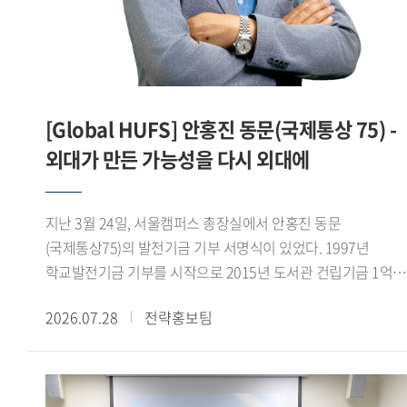
[Global HUFS] 안홍진 동문(국제통상 75) -
외대가 만든 가능성을 다시 외대에
지난 3월 24일, 서울캠퍼스 총장실에서 안홍진 동문
(국제통상75)의 발전기금 기부 서명식이 있었다. 1997년
학교발전기금 기부를 시작으로 2015년 도서관 건립기금 1억
원 기탁에 이어 다시 한번 모교 발전에 힘을 보탠 안홍진 동문은
2026.07.28
전략홍보팀
외대인으로서의 자부심과 지혜를 강조했다.- 1997년부터
꾸준히 모교를 지원해주시고, 2015년에는 도서관 건립기금
1억 원을 후원하셨습니다. 후원의 계기가 무엇입니까?모교를
지원하고자 하는 마음은 늘 있었는데 그때를 언제로 해야 할까