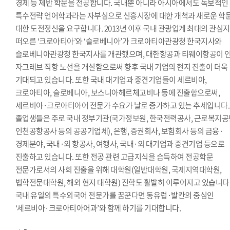
경제 등 제반 학문을 전공합니다. 국내뿐 아니라 아시아에서도 독보적인
특수전략 언어학과라는 자부심으로 신흥시장에 대한 개척과 새로운 학
대한 도전정신을 요구합니다. 2013년 이후 국내 관광업계 최대의 관심
떠오른 ‘크로아티아’와 ‘슬로베니아’가 크로아티아관광청 한국지사와
슬로베니아관광청 한국지사를 개관했으며, 대한항공과 티웨이항공이 인
자그레브 직항 노선을 개설함으로써 향후 국내 기업의 현지 진출이 더욱
기대되고 있습니다. 또한 국내 대기업과 중견기업들이 세르비아,
크로아티아, 슬로베니아, 보스니아헤르체고비나 등에 진출함으로써,
세르비아·크로아티아어 전문가 수요가 날로 증가하고 있는 추세입니다.
졸업생들은 주로 국내 정부기관(국가정보원, 한국전력공사, 근로복지공
인천공항공사 등의 공공기업체), 은행, 증권회사, 보험회사 등의 금융·
경제분야, 국내·외 항공사, 여행사, 국내·외 대기업과 중견기업 등으로
진출하고 있습니다. 또한 전공 관련 고급지식을 습득하여 전공학문
전문가로서의 사회 진출을 위해 대학원(일반대학원, 국제지역대학원,
법학전문대학원, 해외 현지 대학원) 진학도 활발히 이루어지고 있습니다
국내 유일의 특수외국어 전문가를 꿈꾼다면 동유럽·발칸의 중심인
‘세르비아·크로아티아어과’와 함께 하기를 기대합니다.