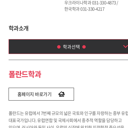
우크라이나학과 031-330-4873 /
한국학과 031-330-4217
학과소개
학과선택
폴란드학과
루마니아학과
폴란드학과
체코·슬로바키아학과
헝가리학과
세르비아·크로아티아학과
홈페이지 바로가기
그리스·불가리아학과
중앙아시아학과
폴란드는 유럽에서 7번째 규모의 넓은 국토와 인구를 자랑하는 중부 유
아프리카학부
대표국가입니다. 유럽연합 및 국제사회에서 중추적 역할을 담당하고
우크라이나학과
있으며, 러시아와 독일 사이, 유럽의 심장에 위치한 지정학적 중요성을