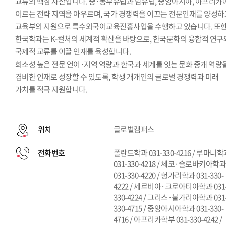
교류의 핵심 자산입니다. 중·동부유럽과 남유럽, 중앙아시아, 아프리카
이르는 전략 지역을 아우르며, 국가 경쟁력을 이끄는 전문인재를 양성하
교육부의 지원으로 특수외국어교육진흥사업을 수행하고 있습니다. 또
한국학과는 K-컬처의 세계적 확산을 바탕으로, 한국문화의 융합적 연구
국제적 교류를 이끌 인재를 육성합니다.
희소성 높은 전문 언어·지역 역량과 한국과 세계를 잇는 문화 중개 역량
겸비한 인재로 성장할 수 있도록, 학생 개개인의 글로벌 경쟁력과 미래
가치를 적극 지원합니다.
위치
글로벌캠퍼스
전화번호
폴란드학과 031-330-4216 / 루마니
031-330-4218 / 체코·슬로바키아학
031-330-4220 / 헝가리학과 031-330-
4222 / 세르비아·크로아티아학과 031
330-4224 / 그리스·불가리아학과 031
330-4715 / 중앙아시아학과 031-330-
4716 / 아프리카학부 031-330-4242 /