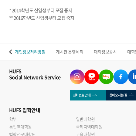
* 2014학년도 신입생부터 모집 중지
** 2016학년도 신입생부터 모집 중지
 맵
개인정보처리방침
게시판 운영세칙
대학정보공시
대학
HUFS
Social Network Service
전화번호 안내
찾아오시는 길
HUFS
입학안내
학부
일반대학원
통번역대학원
국제지역대학원
법학전문대학원
교육대학원