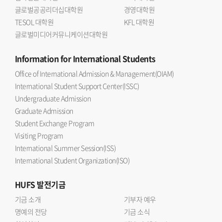
글로벌공공리더십대학원
경영대학원
TESOL 대학원
KFL 대학원
글로벌미디어커뮤니케이션대학원
Information
for International Students
Office of International Admission & Management(OIAM)
International Student Support Center(ISSC)
Undergraduate Admission
Graduate Admission
Student Exchange Program
Visiting Program
International Summer Session(ISS)
International Student Organization(ISO)
HUFS
발전기금
기금 소개
기부자 예우
명예의 전당
기금 소식