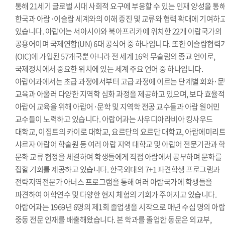
통해 21세기 글로벌 시대 사회적 요구에 부응할 수 있는 인재 양성을 통
한국과 아랍·이슬람 세계와의 이해 증진 및 교류와 협력 확대에 기여하
있습니다. 아랍어는 서아시아와 북아프리카에 위치한 22개 아랍국가의
공용어이며 국제연합(UN) 6대 공식어 중 하나입니다. 또한 이슬람협력
(OIC)에 가입된 57개국뿐 아니라 전 세계 16억 무슬림의 종교 언어로,
국제정치에서 중요한 위치에 있는 세계 주요 언어 중 하나입니다.
아랍어과에서는 초급 과정에서부터 고급 과정에 이르는 단계별 회화·
교육과 아울러 다양한 지역학 심화 과정을 제공하고 있으며, 보다 효율
아랍어 교육을 위해 아랍어·문학 및 지역학 전공 교수들과 아랍 원어민
교수들이 노력하고 있습니다. 아랍어과는 사우디아라비아 킹사우드
대학교, 이집트의 카이로 대학교, 요르단의 요르단 대학교, 아랍에미리
샤르자 아랍어 학술원 등 여러 아랍 지역 대학교 및 아랍어 전문기관과 
문화 교류 협정을 체결하여 학생들에게 직접 아랍에서 공부하며 문화를
접할 기회를 제공하고 있습니다. 한국외대의 7+1 파견학생 프로그램과
전략지역전문가 아너스 프로그램을 통해 여러 아랍국가에 학생들을
파견하여 어학연수 및 다양한 현지 체험의 기회가 주어지고 있습니다.
아랍어과는 1969년 6명의 제1회 졸업생을 시작으로 매년 수십 명의 아랍
중동 전문 인재를 배출해왔습니다. 본 학과를 졸업한 동문은 외교부,