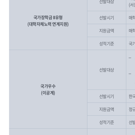
선발대상
(서
국가장학금 II유형
선발시기
매학
(대학자체노력 연계지원)
지원금액
매
성적기준
국가
선발대상
국가우수
(이공계)
선발시기
한국
지원금액
정규
성적기준
선발