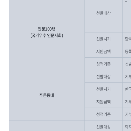
선발대상
인문100년
(국가우수 인문사회)
선발시기
한국
지원금액
등록
성적기준
선발
선발대상
기부
선발시기
한국
푸른등대
지원금액
기부
성적기준
기부
선발대상
학자