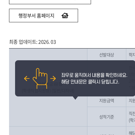
행정부서 홈페이지
최종 업데이트: 2026. 03
선발대상
학
한국
1학
신청시기
2학
국가장학금 I유형
* 
(학생직접지원형) (일반/다자녀)
지원금액
지원
직전
성적기준
(학
해당