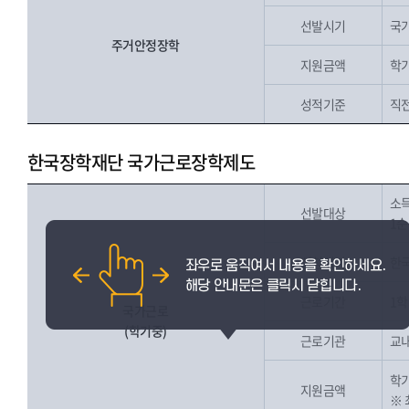
선발시기
국가
주거안정장학
지원금액
학기
성적기준
직전
한국장학재단 국가근로장학제도
소득
선발대상
1순
신청시기
한국
근로기간
1학
국가근로
(학기중)
근로기관
교내
학기
지원금액
※ 