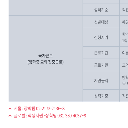
성적기준
직전
선발대상
해당
학기
신청시기
1학
근로기간
여름
국가근로
(방학중 교외 집중근로)
근로기관
교외
방학
지원금액
※ 
성적기준
직전
서울 : 장학팀 02-2173-2136~8
글로벌 : 학생지원·장학팀 031-330-4037~8