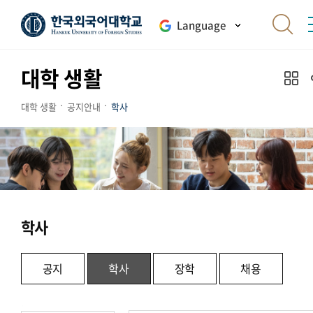
Language
대학 생활
대학 생활
공지안내
학사
학사
공지
학사
장학
채용
.