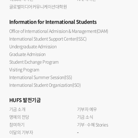
글로벌미디어커뮤니케이션대학원
Information
for International Students
Office of International Admission & Management(OIAM)
International Student Support Center(ISSC)
Undergraduate Admission
Graduate Admission
Student Exchange Program
Visiting Program
International Summer Session(ISS)
International Student Organization(ISO)
HUFS
발전기금
기금 소개
기부자 예우
명예의 전당
기금 소식
참여하기
기부·수혜 Stories
-
이달의 기부자