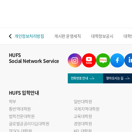
 맵
개인정보처리방침
게시판 운영세칙
대학정보공시
대학
HUFS
Social Network Service
전화번호 안내
찾아오시는 길
HUFS
입학안내
학부
일반대학원
통번역대학원
국제지역대학원
법학전문대학원
교육대학원
글로벌공공리더십대학원
경영대학원
TESOL 대학원
KFL 대학원