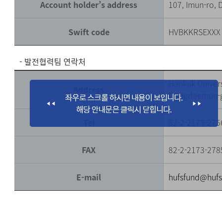
Account holder’s address
107, Imun-ro,
Swift code
HVBKKRSEXXX
- 발전협력팀 연락처
Hankuk Univers
Address
Dongdaemun-g
Tel
82-2-2173-275
FAX
82-2-2173-278
E-mail
hufsfund@hufs