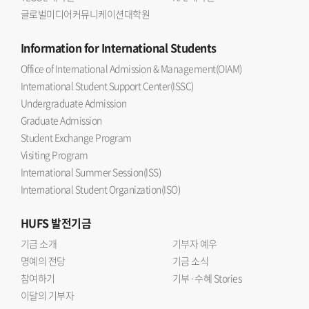
글로벌미디어커뮤니케이션대학원
Information
for International Students
Office of International Admission & Management(OIAM)
International Student Support Center(ISSC)
Undergraduate Admission
Graduate Admission
Student Exchange Program
Visiting Program
International Summer Session(ISS)
International Student Organization(ISO)
HUFS
발전기금
기금 소개
기부자 예우
명예의 전당
기금 소식
참여하기
기부·수혜 Stories
이달의 기부자