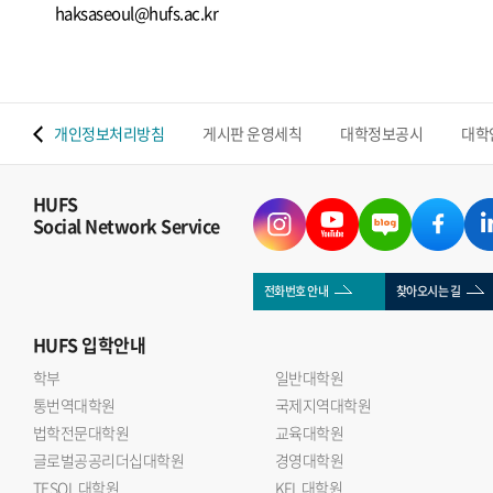
haksaseoul@hufs.ac.kr
 맵
개인정보처리방침
게시판 운영세칙
대학정보공시
대학
HUFS
Social Network Service
전화번호 안내
찾아오시는 길
HUFS
입학안내
학부
일반대학원
통번역대학원
국제지역대학원
법학전문대학원
교육대학원
글로벌공공리더십대학원
경영대학원
TESOL 대학원
KFL 대학원