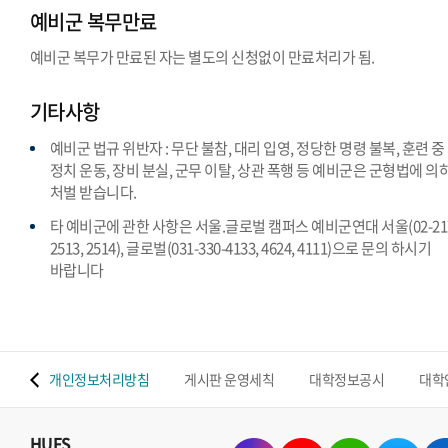
예비군 복무만료
예비군 복무가 만료된 자는 별도의 신청없이 만료처리가 됨.
기타사항
예비군 법규 위반자 : 무단 불참, 대리 입영, 정당한 명령 불복, 훈련 중
정치 운동, 장비 분실, 군무 이탈, 상관 폭행 등 예비군은 군형법에 의
처벌 받습니다.
타 예비군에 관한 사항은 서울.글로벌 캠퍼스 예비군연대 서울(02-217
2513, 2514), 글로벌(031-330-4133, 4624, 4111)으로 문의 하시기
바랍니다
 맵
개인정보처리방침
게시판 운영세칙
대학정보공시
대학
HUFS