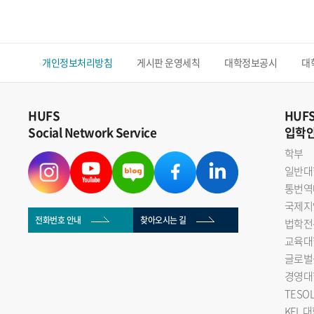
개인정보처리방침
게시판 운영세칙
대학정보공시
대
HUFS
HUF
Social Network Service
입학
학부
일반대
통번역
국제지
전화번호 안내
찾아오시는 길
법학전
교육대
글로벌
경영대
TESO
KFL 