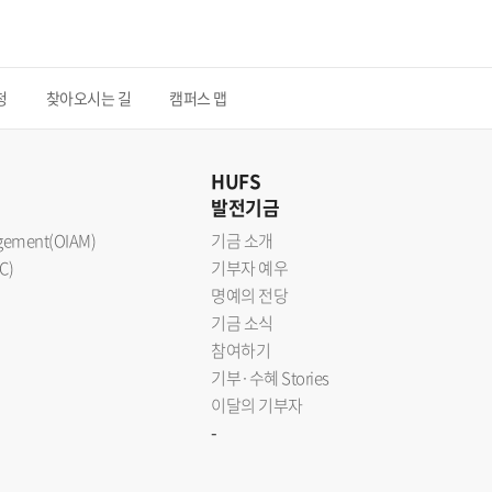
청
찾아오시는 길
캠퍼스 맵
HUFS
발전기금
nagement(OIAM)
기금 소개
C)
기부자 예우
명예의 전당
기금 소식
참여하기
기부·수혜 Stories
이달의 기부자
-