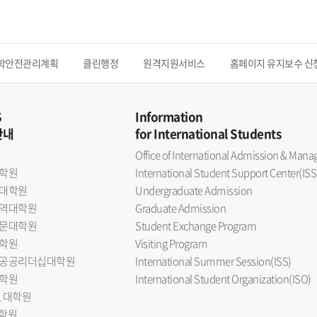
학안전관리계획
클린행정
원격지원서비스
홈페이지 유지보수 신
S
Information
안내
for International Students
Office of International Admission & Ma
학원
International Student Support Center(ISS
대학원
Undergraduate Admission
역대학원
Graduate Admission
문대학원
Student Exchange Program
학원
Visiting Program
공공리더십대학원
International Summer Session(ISS)
학원
International Student Organization(ISO)
L 대학원
대학원