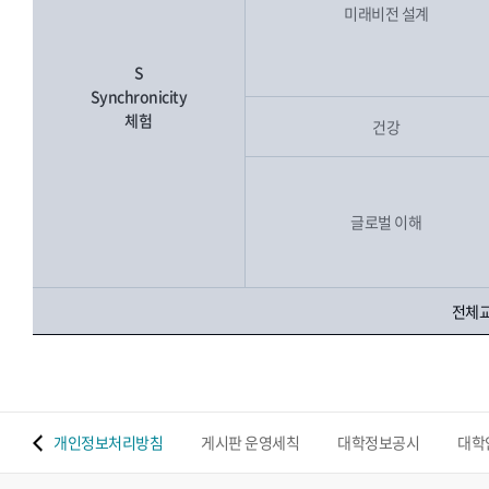
미래비전 설계
S
Synchronicity
체험
건강
글로벌 이해
전체교
 맵
개인정보처리방침
게시판 운영세칙
대학정보공시
대학