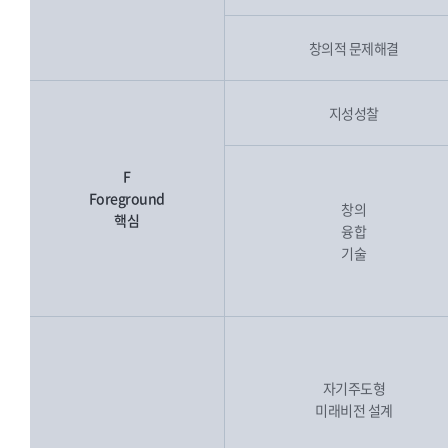
창의적 문제해결
지성성찰
F
Foreground
창의
핵심
융합
기술
자기주도형
미래비전 설계