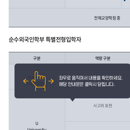
전체교양학점 중
순수외국인학부 특별전형입학자
구분
역량 구분
H
Humanity
인성
미네르바인성
사고와 표현
U
University