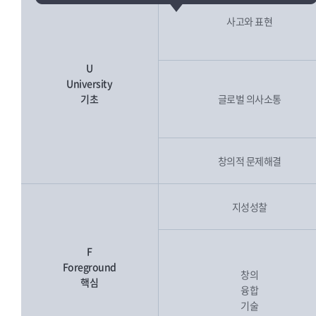
사고와 표현
U
University
기초
글로벌 의사소통
창의적 문제해결
지성성찰
F
Foreground
창의
핵심
융합
기술