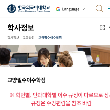
Language
학사정보
학사정보
교육과정
교양필수이수학점
교양필수이수학점
※ 학번별, 단과대학별 이수 규정이 다르므로 상
규정은 수강편람을 참조 바람