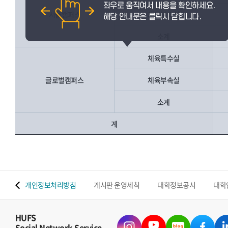
서울캠퍼스
체육부속실
소계
체육특수실
글로벌캠퍼스
체육부속실
소계
계
 맵
개인정보처리방침
게시판 운영세칙
대학정보공시
대학
HUFS
Social Network Service