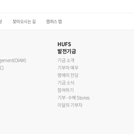
청
찾아오시는 길
캠퍼스 맵
HUFS
발전기금
nagement(OIAM)
기금 소개
C)
기부자 예우
명예의 전당
기금 소식
참여하기
기부·수혜 Stories
이달의 기부자