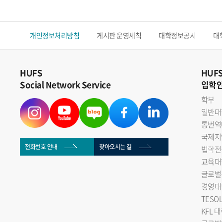
개인정보처리방침
게시판 운영세칙
대학정보공시
대
HUFS
HUF
Social Network Service
입학
학부
일반대
통번역
국제지
전화번호 안내
찾아오시는 길
법학전
교육대
글로벌
경영대
TESO
KFL 