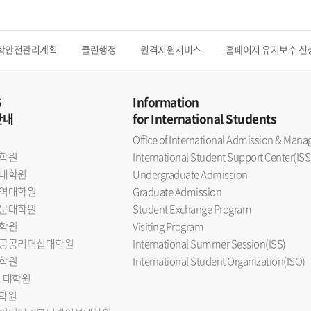
학안전관리계획
클린행정
원격지원서비스
홈페이지 유지보수 신
S
Information
안내
for International Students
Office of International Admission & Ma
학원
International Student Support Center(ISS
대학원
Undergraduate Admission
역대학원
Graduate Admission
문대학원
Student Exchange Program
학원
Visiting Program
공공리더십대학원
International Summer Session(ISS)
학원
International Student Organization(ISO)
L 대학원
대학원