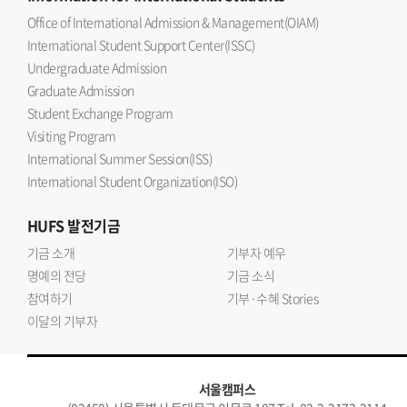
Office of International Admission & Management(OIAM)
International Student Support Center(ISSC)
Undergraduate Admission
Graduate Admission
Student Exchange Program
Visiting Program
International Summer Session(ISS)
International Student Organization(ISO)
HUFS
발전기금
기금 소개
기부자 예우
명예의 전당
기금 소식
참여하기
기부·수혜 Stories
이달의 기부자
서울캠퍼스