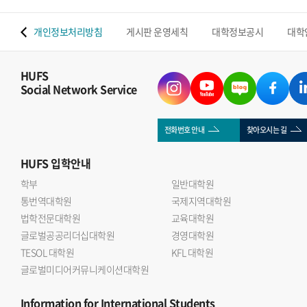
 맵
개인정보처리방침
게시판 운영세칙
대학정보공시
대학
HUFS
Social Network Service
전화번호 안내
찾아오시는 길
HUFS
입학안내
학부
일반대학원
통번역대학원
국제지역대학원
법학전문대학원
교육대학원
글로벌공공리더십대학원
경영대학원
TESOL 대학원
KFL 대학원
글로벌미디어커뮤니케이션대학원
Information
for International Students