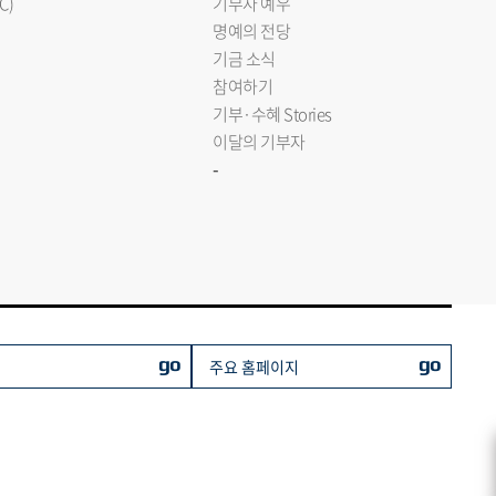
C)
기부자 예우
명예의 전당
기금 소식
참여하기
기부·수혜 Stories
이달의 기부자
-
go
go
주요 홈페이지