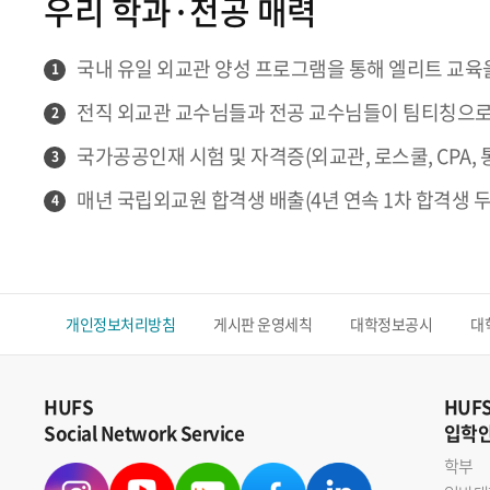
우리 학과·전공 매력
국내 유일 외교관 양성 프로그램을 통해 엘리트 교육을 지
1
전직 외교관 교수님들과 전공 교수님들이 팀티칭으
2
국가공공인재 시험 및 자격증(외교관, 로스쿨, CPA, 
3
매년 국립외교원 합격생 배출(4년 연속 1차 합격생 
4
개인정보처리방침
게시판 운영세칙
대학정보공시
대
HUFS
HUF
Social Network Service
입학
학부