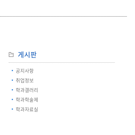
등록하시겠습니까?
메뉴추가
게시판
공지사항
취업정보
학과갤러리
학과학술제
학과자료실