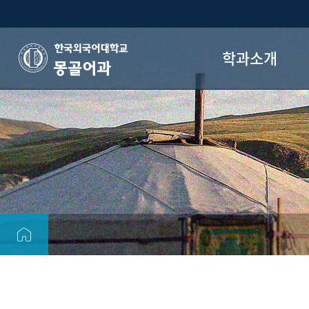
학과소개
몽골어과
학과장 인사말
학과 소개
교수진
졸업 후 진로
오시는 길