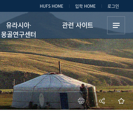
HUFS HOME
입학 HOME
로그인
유라시아∙
관련 사이트
몽골연구센터
센터소개
관련 사이트
발간저널
현재 페이지를 즐겨찾는 메뉴로