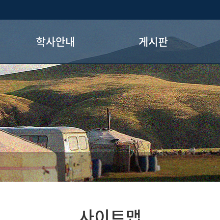
학사안내
게시판
교과과정
공지사항
해외연수 프로그램
취업정보
졸업 요건
학과갤러리
학사 일정
학과학술제
전공로드맵
학과자료실
사이트맵