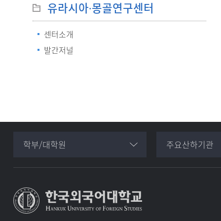
유라시아∙몽골연구센터
센터소개
발간저널
학부/대학원
주요산하기관